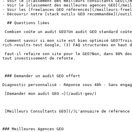
- Voir le [classement des meilleurs consultants GEO](/m
- Voir le [classement des meilleures agences GEO](/meil
- Voir les [freelances GEO référencés](/meilleurs-freel
- Découvrir notre [stack outils GEO recommandée](/outil
  ## Questions liées

 Combien coûte un audit GEO?Un audit GEO standard coûte 1 500 à 5 000 € selon profondeur et taille du site. Pour un audit complet 360°: 5 000 à 15 000 €.

 Comment savoir si mon site est bien optimisé GEO?Trois indicateurs: (1) présence dans les réponses Perplexity sur 10 requêtes test, (2) Schema.org valide via le 
rich-results-test Google, (3) FAQ structurées en haut d
 Faut-il refaire son site pour le GEO?Non, dans 80% des cas, une optimisation des contenus existants suffit. Un audit GEO permet d'identifier les quick wins avant 
tout investissement de refonte.

 ### Demander un audit GEO offert

Diagnostic personnalisé · Réponse sous 48h · Sans engag
 [Demander mon audit GEO →](/audit-geo/) 

 [Meilleurs Consultants GEO](/)L'annuaire de référence des experts GEO en France. Classements transparents, méthodologie publique, mises à jour trimestrielles.

### Meilleures Agences GEO
