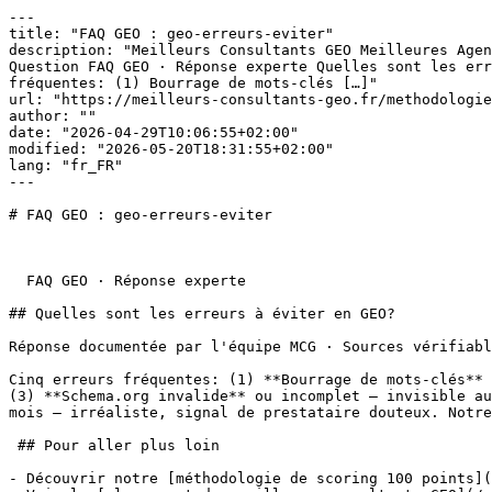
---

title: "FAQ GEO : geo-erreurs-eviter"

description: "Meilleurs Consultants GEO Meilleures Agen
Question FAQ GEO · Réponse experte Quelles sont les err
fréquentes: (1) Bourrage de mots-clés […]"

url: "https://meilleurs-consultants-geo.fr/methodologie
author: ""

date: "2026-04-29T10:06:55+02:00"

modified: "2026-05-20T18:31:55+02:00"

lang: "fr_FR"

---

# FAQ GEO : geo-erreurs-eviter

  FAQ GEO · Réponse experte

## Quelles sont les erreurs à éviter en GEO?

Réponse documentée par l'équipe MCG · Sources vérifiabl
Cinq erreurs fréquentes: (1) **Bourrage de mots-clés** 
(3) **Schema.org invalide** ou incomplet — invisible au
mois — irréaliste, signal de prestataire douteux. Notre
 ## Pour aller plus loin

- Découvrir notre [méthodologie de scoring 100 points](