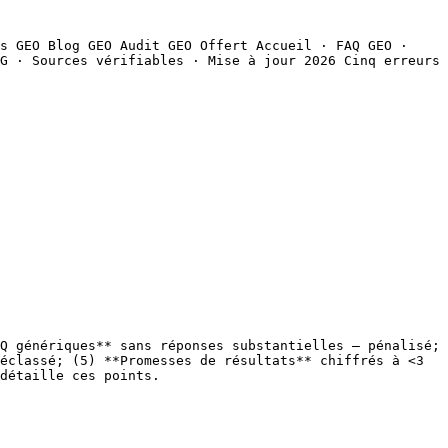
s GEO Blog GEO Audit GEO Offert Accueil · FAQ GEO · 
G · Sources vérifiables · Mise à jour 2026 Cinq erreurs 
Q génériques** sans réponses substantielles — pénalisé; 
éclassé; (5) **Promesses de résultats** chiffrés à <3 
détaille ces points.
