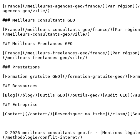
[France](/meilleures-agences-geo/france/)[Par région](/
agences-geo/ville/)

### Meilleurs Consultants GEO

[France](/meilleurs-consultants-geo/france/)[Par région
(/meilleurs-consultants-geo/ville/)

### Meilleurs Freelances GEO

[France](/meilleurs-freelances-geo/france/)[Par région]
(/meilleurs-freelances-geo/ville/)

### Prestations

[Formation gratuite GEO](/formation-gratuite-geo/)[Form
### Ressources

[Blog](/blog/)[Outils GEO](/outils-geo/)[Audit GEO](/au
### Entreprise

[Contact](/contact/)[Revendiquer ma fiche](/claim/)[Sou
 © 2026 meilleurs-consultants-geo.fr · [Mentions légales](/mentions-legales/) · [Confidentialité](/politique-confidentialite/) · [Conflits d'intérêts]
(/methodologie/conflit-interet/) 
