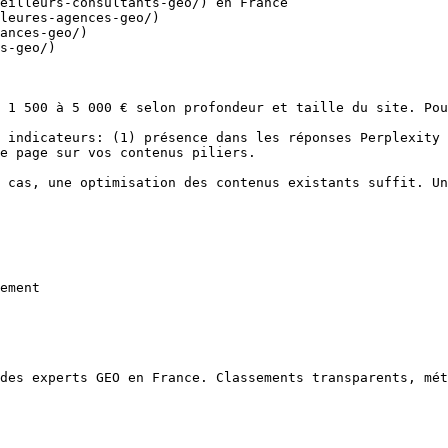
eilleurs-consultants-geo/) en France

leures-agences-geo/)

ances-geo/)

s-geo/)

e page sur vos contenus piliers.

ement
