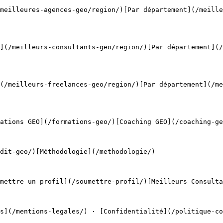
meilleures-agences-geo/region/)[Par département](/meille
](/meilleurs-consultants-geo/region/)[Par département](/
(/meilleurs-freelances-geo/region/)[Par département](/me
ations GEO](/formations-geo/)[Coaching GEO](/coaching-ge
dit-geo/)[Méthodologie](/methodologie/)

mettre un profil](/soumettre-profil/)[Meilleurs Consulta