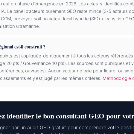
n est en phase d’émergence en 2026. Les acteurs identifiés co
n IA. Le panel d’acteurs purement GEO reste mince (3-5 acteurs do
OM, prévoyez soit un acteur local hybride (SEO + transition GEO)
lisation ultramarine.
ional est-il construit ?
oints est appliquée identiquement à tous les acteurs référencés 
lage 20 pts / Gouvernance 10 pts). Les sources sont publiques et vé
conférences, ouvrages). Aucun acteur ne paie pour figurer ou amé
es classements et y est jugé par les mêmes critères.
Méthodologie 
ez identifier le bon consultant GEO pour votr
ner par un audit GEO gratuit pour comprendre votre posit