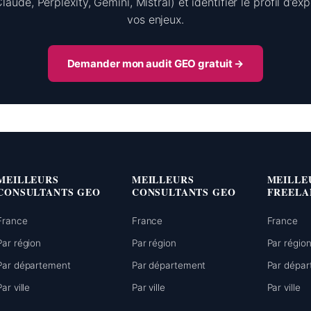
aude, Perplexity, Gemini, Mistral) et identifier le profil d’ex
vos enjeux.
Demander mon audit GEO gratuit →
MEILLEURS
MEILLEURS
MEILLE
CONSULTANTS GEO
CONSULTANTS GEO
FREELA
France
France
France
Par région
Par région
Par régio
Par département
Par département
Par dépa
Par ville
Par ville
Par ville