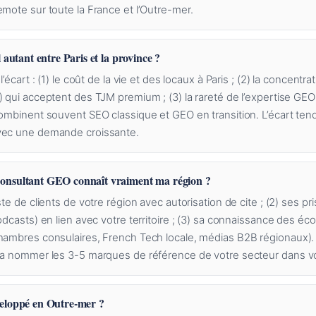
mote sur toute la France et l’Outre-mer.
 autant entre Paris et la province ?
l’écart : (1) le coût de la vie et des locaux à Paris ; (2) la concen
) qui acceptent des TJM premium ; (3) la rareté de l’expertise GE
combinent souvent SEO classique et GEO en transition. L’écart tend
vec une demande croissante.
onsultant GEO connaît vraiment ma région ?
ste de clients de votre région avec autorisation de cite ; (2) ses p
odcasts) en lien avec votre territoire ; (3) sa connaissance des é
hambres consulaires, French Tech locale, médias B2B régionaux).
ra nommer les 3-5 marques de référence de votre secteur dans votr
eloppé en Outre-mer ?