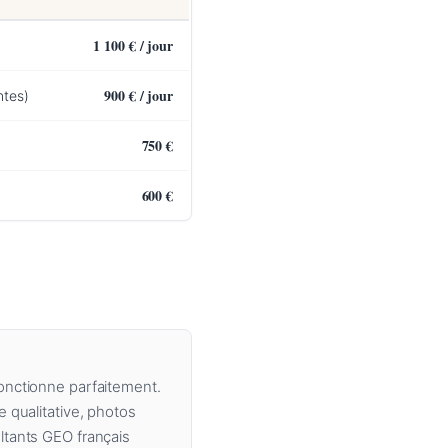
1 100 € / jour
900 € / jour
ntes)
750 €
600 €
fonctionne parfaitement.
e qualitative, photos
ultants GEO français