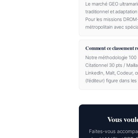
Le marché GEO ultramari
traditionnel et adaptatio
Pour les missions DROM-C
métropolitain avec spécia
Comment ce classement rég
Notre méthodologie 100 p
Citationnel 30 pts / Mail
LinkedIn, Malt, Codeur, 
(l’éditeur) figure dans l
Vous voul
Faites-vous accompag