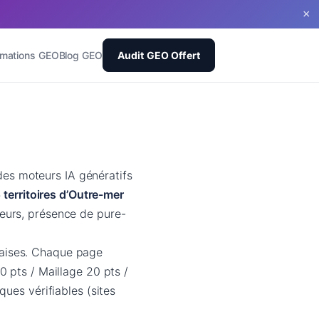
×
rmations GEO
Blog GEO
Audit GEO Offert
es moteurs IA génératifs
 territoires d’Outre-mer
eurs, présence de pure-
aises. Chaque page
0 pts / Maillage 20 pts /
ques vérifiables (sites