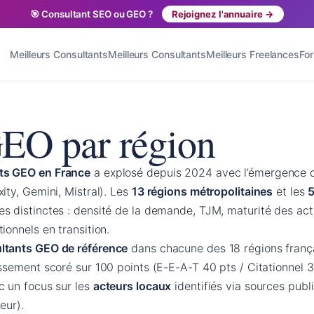
🎯 Consultant SEO ou GEO ?
Rejoignez l'annuaire →
Meilleurs Consultants
Meilleurs Consultants
Meilleurs Freelances
Fo
GEO par région
ts GEO en France
a explosé depuis 2024 avec l’émergence d
ity, Gemini, Mistral). Les
13 régions métropolitaines
et les
5
s distinctes : densité de la demande, TJM, maturité des act
ionnels en transition.
ltants GEO de référence
dans chacune des 18 régions franç
ssement scoré sur 100 points (E-E-A-T 40 pts / Citationnel 3
c un focus sur les
acteurs locaux
identifiés via sources publi
eur).