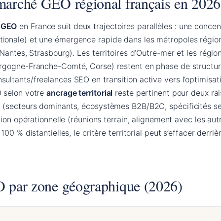
arché GEO régional français en 2026
t GEO
en France suit deux trajectoires parallèles : une concen
onale) et une émergence rapide dans les métropoles régiona
 Nantes, Strasbourg). Les territoires d’Outre-mer et les régi
urgogne-Franche-Comté, Corse) restent en phase de structur
ultants/freelances SEO en transition active vers l’optimisati
O selon votre
ancrage territorial
reste pertinent pour deux rai
 (secteurs dominants, écosystèmes B2B/B2C, spécificités sec
ation opérationnelle (réunions terrain, alignement avec les au
100 % distantielles, le critère territorial peut s’effacer derrièr
O par zone géographique (2026)