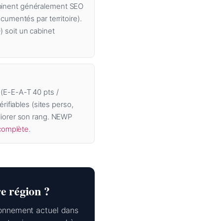
mbinent généralement SEO
cumentés par territoire).
 soit un cabinet
(E-E-A-T 40 pts /
rifiables (sites perso,
liorer son rang. NEWP
complète
.
e région ?
ionnement actuel dans