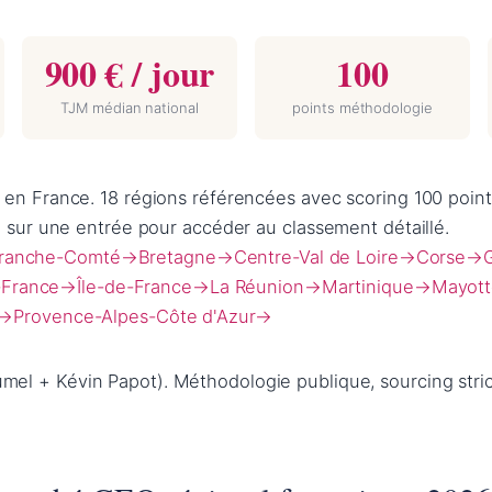
900 € / jour
100
TJM médian national
points méthodologie
n France. 18 régions référencées avec scoring 100 points
 sur une entrée pour accéder au classement détaillé.
ranche-Comté
→
Bretagne
→
Centre-Val de Loire
→
Corse
→
-France
→
Île-de-France
→
La Réunion
→
Martinique
→
Mayott
→
Provence-Alpes-Côte d'Azur
→
el + Kévin Papot). Méthodologie publique, sourcing strict