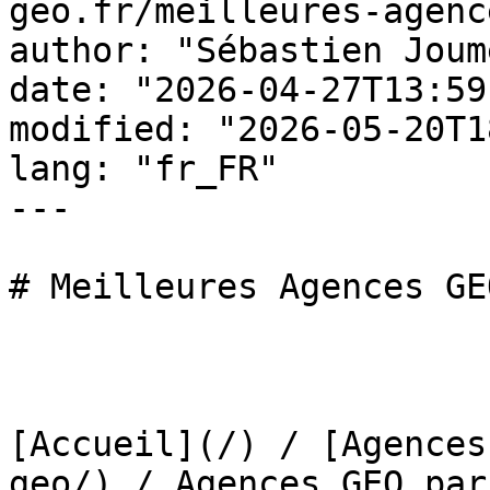
geo.fr/meilleures-agenc
author: "Sébastien Joume
date: "2026-04-27T13:59
modified: "2026-05-20T1
lang: "fr_FR"

---

# Meilleures Agences GE
[Accueil](/) / [Agences
geo/) / Agences GEO par