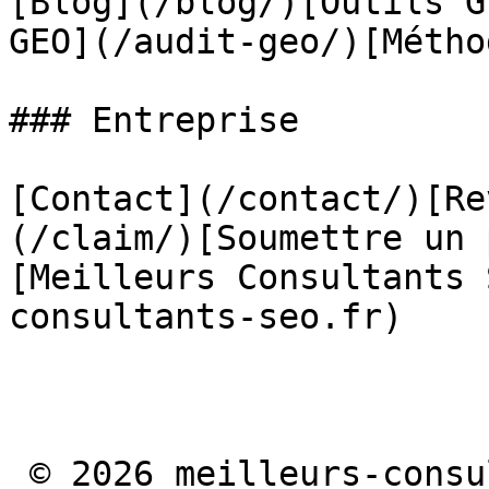
[Blog](/blog/)[Outils G
GEO](/audit-geo/)[Métho
### Entreprise

[Contact](/contact/)[Re
(/claim/)[Soumettre un 
[Meilleurs Consultants 
consultants-seo.fr)

 © 2026 meilleurs-consultants-geo.fr · [Mentions 