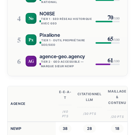
NATIONAL
NOIISE
4
70
No
/100
TIER 1 · SEO RÉSEAU HISTORIQUE
AVEC GEO
Pixalione
5
65
Px
/100
TIER 1 · OUTIL PROPRIÉTAIRE
SEO/GEO
agence-geo.agency
6
61
AG
/100
TIER 2 · GEO ACCESSIBLE —
MARQUE SŒUR NEWP
MAILLAGE
E-E-A-
CITATIONNEL
&
T
LLM
CONTENU
AGENCE
/40
/30 PTS
PTS
/20 PTS
NEWP
38
28
18