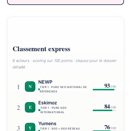
Classement express
6 acteurs · scoring sur 100 points · cliquez pour le dossier
détaillé
NEWP
1
93
N
/100
TIER 1 · PURE GEO NATIONAL DE
RÉFÉRENCE
Eskimoz
2
84
E
/100
TIER 1 · PURE GEO
INTERNATIONAL
Yumens
3
76
Y
/100
TIER 1 · SEO + GEO RÉSEAU