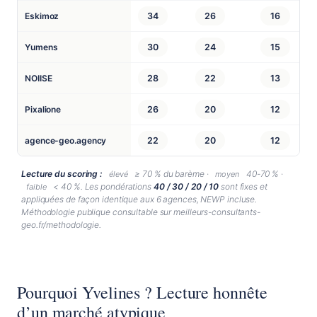
Eskimoz
34
26
16
Yumens
30
24
15
NOIISE
28
22
13
Pixalione
26
20
12
agence-geo.agency
22
20
12
Lecture du scoring :
≥ 70 % du barème ·
40-70 % ·
élevé
moyen
< 40 %. Les pondérations
40 / 30 / 20 / 10
sont fixes et
faible
appliquées de façon identique aux 6 agences, NEWP incluse.
Méthodologie publique consultable sur meilleurs-consultants-
geo.fr/methodologie.
Pourquoi Yvelines ? Lecture honnête
d’un marché atypique