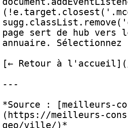
document.addEventListen
(!e.target.closest('.mc
sugg.classList.remove('
page sert de hub vers l
annuaire. Sélectionnez 
[← Retour à l'accueil](/
---

*Source : [meilleurs-co
(https://meilleurs-cons