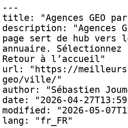
---

title: "Agences GEO par
description: "Agences G
page sert de hub vers l
annuaire. Sélectionnez 
Retour à l’accueil"

url: "https://meilleurs
geo/ville/"

author: "Sébastien Joume
date: "2026-04-27T13:59
modified: "2026-05-07T1
lang: "fr_FR"
