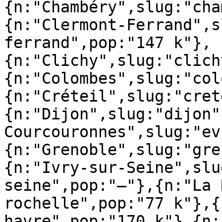
{n:"Chambéry",slug:"cha
{n:"Clermont-Ferrand",s
ferrand",pop:"147 k"},
{n:"Clichy",slug:"clich
{n:"Colombes",slug:"col
{n:"Créteil",slug:"cret
{n:"Dijon",slug:"dijon"
Courcouronnes",slug:"ev
{n:"Grenoble",slug:"gre
{n:"Ivry-sur-Seine",slu
seine",pop:"—"},{n:"La 
rochelle",pop:"77 k"},{
havre",pop:"170 k"},{n: