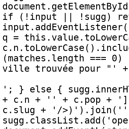
document.getElementById
if (!input || !sugg) re
input.addEventListener(
q = this.value.toLowerC
c.n.toLowerCase().inclu
(matches.length === 0) 
ville trouvée pour "' +
'; } else { sugg.innerH
+ c.n + '' + c.pop + ']
c.slug + '/>)').join('')
sugg.classList.add('ope