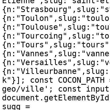
Étienne",slug:"saint-et
{n:"Strasbourg",slug:"s
{n:"Toulon",slug:"toulo
{n:"Toulouse",slug:"tou
{n:"Tourcoing",slug:"to
{n:"Tours",slug:"tours"
{n:"Vannes",slug:"vanne
{n:"Versailles",slug:"v
{n:"Villeurbanne",slug:
k"}]; const COCON_PATH 
geo/ville'; const input 
document.getElementById
sugg = 